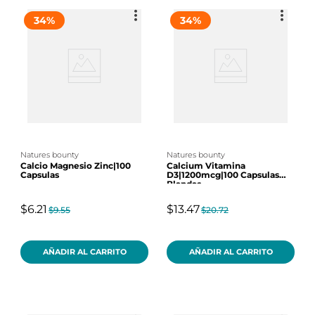
34
%
34
%
natures bounty
natures bounty
Calcio Magnesio Zinc|100
Calcium Vitamina
Capsulas
D3|1200mcg|100 Capsulas
Blandas
$6.21
$13.47
$9.55
$20.72
AÑADIR AL CARRITO
AÑADIR AL CARRITO