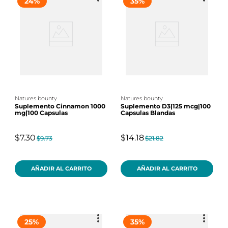
24
%
35
%
natures bounty
natures bounty
Suplemento Cinnamon 1000
Suplemento D3|125 mcg|100
mg|100 Capsulas
Capsulas Blandas
$7.30
$14.18
$9.73
$21.82
AÑADIR AL CARRITO
AÑADIR AL CARRITO
25
%
35
%