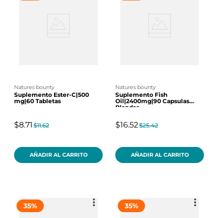
natures bounty
natures bounty
Suplemento Ester-C|500
Suplemento Fish
mg|60 Tabletas
Oil|2400mg|90 Capsulas
Blandas
$8.71
$16.52
$11.62
$25.42
AÑADIR AL CARRITO
AÑADIR AL CARRITO
35
%
35
%