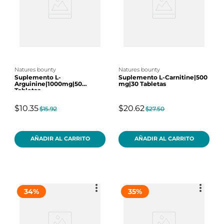
natures bounty
natures bounty
Suplemento L-
Suplemento L-Carnitine|500
Arguinine|1000mg|50
mg|30 Tabletas
Tabletas
$10.35
$20.62
$15.92
$27.50
AÑADIR AL CARRITO
AÑADIR AL CARRITO
34
%
35
%