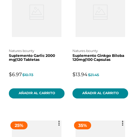
natures bounty
natures bounty
Suplemento Garlic 2000
Suplemento Ginkgo Biloba
mg|120 Tabletas
120mg|100 Capsulas
$6.97
$13.94
$10.73
$21.45
AÑADIR AL CARRITO
AÑADIR AL CARRITO
25
%
35
%