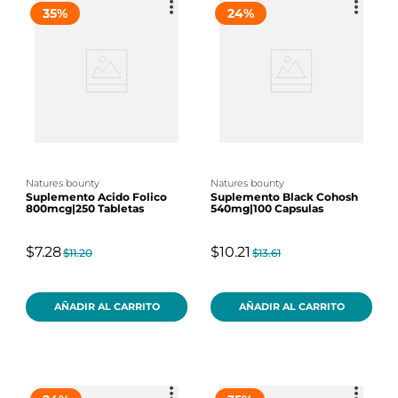
35
%
24
%
natures bounty
natures bounty
Suplemento Acido Folico
Suplemento Black Cohosh
800mcg|250 Tabletas
540mg|100 Capsulas
$7.28
$10.21
$11.20
$13.61
AÑADIR AL CARRITO
AÑADIR AL CARRITO