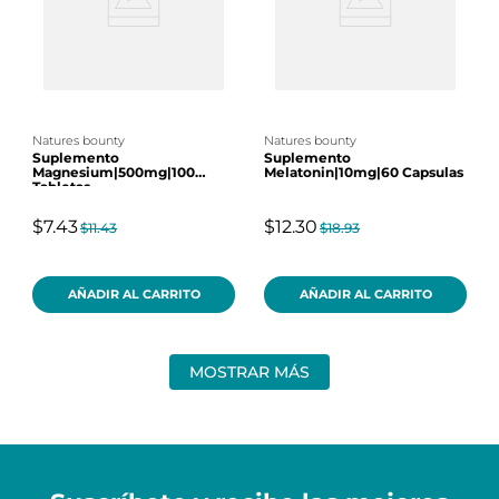
natures bounty
natures bounty
Suplemento
Suplemento
Magnesium|500mg|100
Melatonin|10mg|60 Capsulas
Tabletas
$7.43
$12.30
$11.43
$18.93
AÑADIR AL CARRITO
AÑADIR AL CARRITO
MOSTRAR MÁS