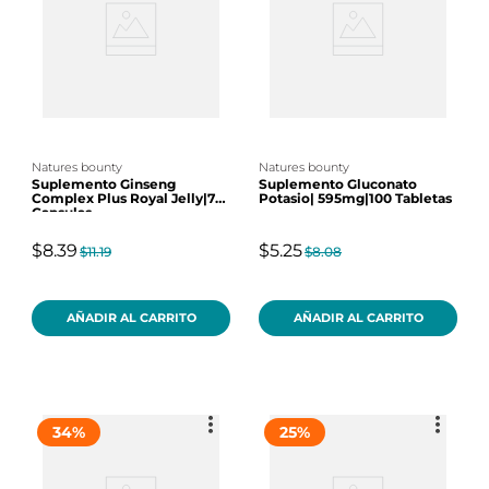
natures bounty
natures bounty
Suplemento Ginseng
Suplemento Gluconato
Complex Plus Royal Jelly|75
Potasio| 595mg|100 Tabletas
Capsulas
$8.39
$5.25
$11.19
$8.08
AÑADIR AL CARRITO
AÑADIR AL CARRITO
34
%
25
%