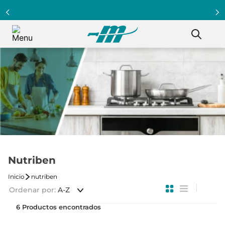
Programa Clientazo - Acumula puntos ¡Afiliate!
Nutriben
nutriben
Ordenar por
A-Z
6