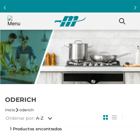
ODERICH
oderich
Ordenar por
A-Z
1