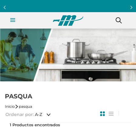
PASQUA
pasqua
Ordenar por
A-Z
1