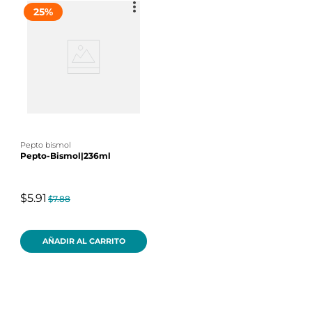
25
%
pepto bismol
Pepto-Bismol|236ml
$5.91
$7.88
AÑADIR AL CARRITO