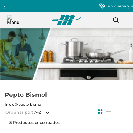
Programa Clientazo - Acumula puntos ¡Afiliate!
Pepto Bismol
pepto bismol
Ordenar por
A-Z
3