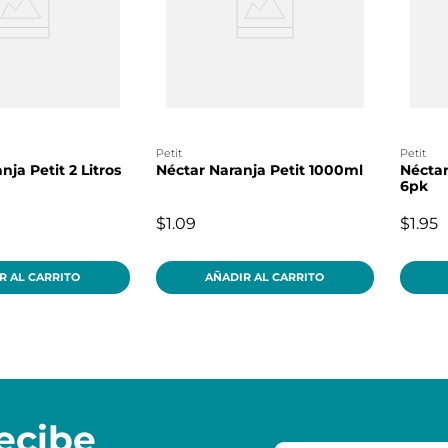
petit
petit
ja Petit 2 Litros
Néctar Naranja Petit 1000ml
Néctar
6pk
$1.09
$1.95
R AL CARRITO
AÑADIR AL CARRITO
ecibe