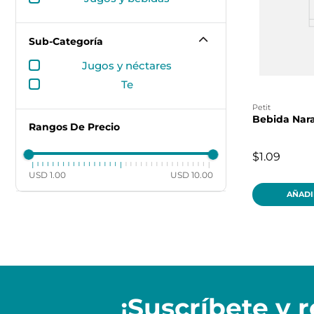
Sub-Categoría
jugos y néctares
te
petit
Bebida Naran
Rangos De Precio
$1.09
USD 1.00
USD 10.00
AÑADI
¡Suscríbete y
r