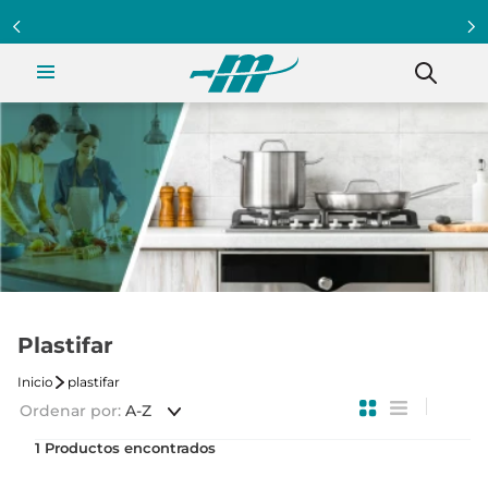
Plastifar
plastifar
Ordenar por
A-Z
1