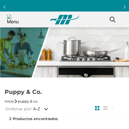
Puppy & Co.
puppy & co.
Ordenar por
A-Z
2