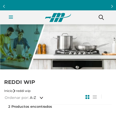
REDDI WIP
reddi wip
Ordenar por
A-Z
2