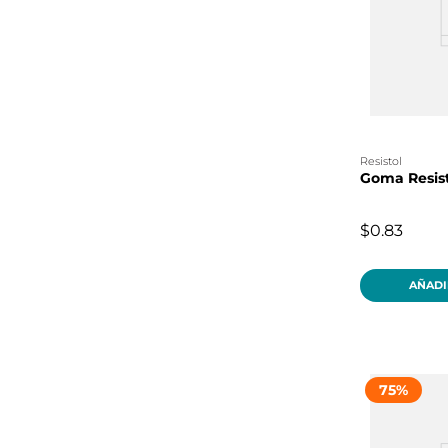
resistol
Goma Resist
$0.83
AÑADI
75
%