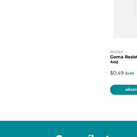
resistol
Goma Resist
4oz
$0.49
$1.99
AÑADI