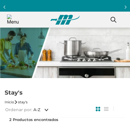
Stay's
stay's
Ordenar por
A-Z
2