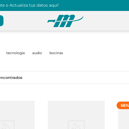
e o Actualiza tus datos aquí!
tecnología
audio
bocinas
56
%