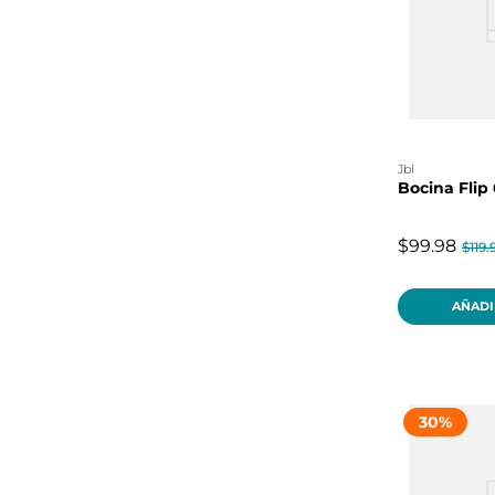
blg
jbl
Bocina Flip
$99.98
$119.
AÑADI
30
%