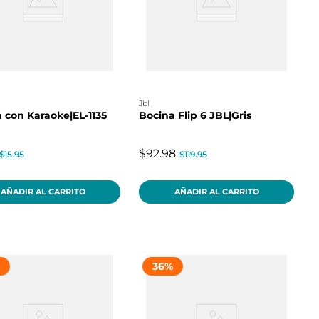
jbl
 con Karaoke|EL-1135
Bocina Flip 6 JBL|Gris
$92.98
$15.95
$119.95
AÑADIR AL CARRITO
AÑADIR AL CARRITO
36
%