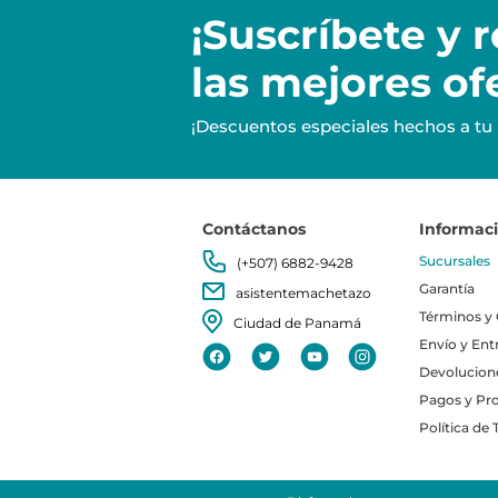
¡Suscríbete y
r
las mejores of
¡Descuentos especiales hechos a tu
Contáctanos
Informac
Sucursales
(+507) 6882-9428
Garantía
asistentemachetazo
Términos y
Ciudad de Panamá
Envío y Ent
Devolucion
Pagos y Pr
Política de