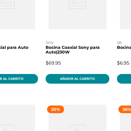
sony
qb
ial para Auto
Bocina Coaxial Sony para
Bocina
Auto|230W
$69.95
$6.95
R AL CARRITO
AÑADIR AL CARRITO
20
%
36
%