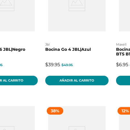
jbl
maxell
 6 JBL|Negro
Bocina Go 4 JBL|Azul
Bocina
BTS B1
$39.95
$6.95
95
$49.95
R AL CARRITO
AÑADIR AL CARRITO
38
%
12
%