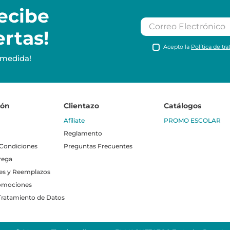
ecibe
ertas!
Acepto la
Política de tr
 medida!
ión
Clientazo
Catálogos
Afíliate
PROMO ESCOLAR
Reglamento
 Condiciones
Preguntas Frecuentes
rega
es y Reemplazos
omociones
 Tratamiento de Datos