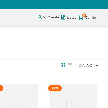
0
Mi Cuenta
Listas
Z-A
A-Z
22
%