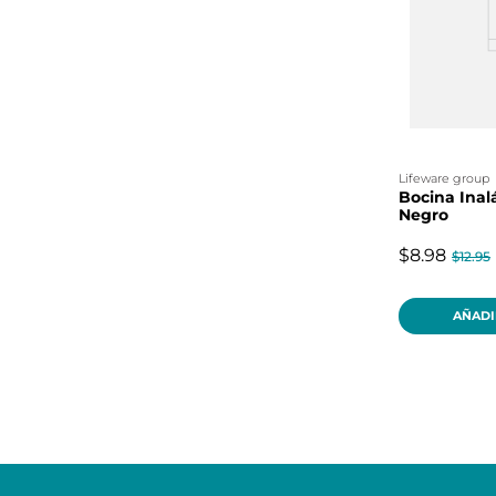
lifeware group
Bocina Inal
Negro
$8.98
$12.95
AÑADI