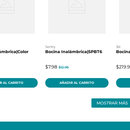
sentry
jbl
ámbrica|Color
Bocina Inalámbrica|SPBT6
Bocina
$7.98
$219.
$12.95
R AL CARRITO
AÑADIR AL CARRITO
MOSTRAR MÁS