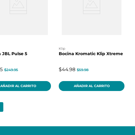
klip
 JBL Pulse 5
Bocina Kromatic Klip Xtreme
95
$44.98
$249.95
$59.98
AÑADIR AL CARRITO
AÑADIR AL CARRITO