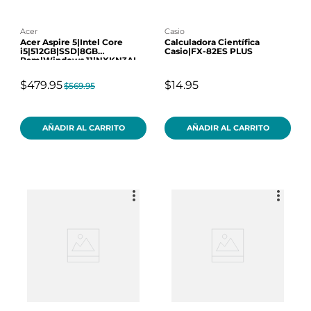
acer
casio
Acer Aspire 5|Intel Core
Calculadora Científica
i5|512GB|SSD|8GB
Casio|FX-82ES PLUS
Ram|Windows 11|NXKN3AL
$479.95
$14.95
$569.95
AÑADIR AL CARRITO
AÑADIR AL CARRITO