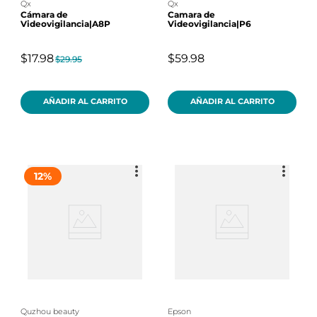
qx
qx
Cámara de
Camara de
Videovigilancia|A8P
Videovigilancia|P6
$17.98
$59.98
$29.95
AÑADIR AL CARRITO
AÑADIR AL CARRITO
12
%
quzhou beauty
epson