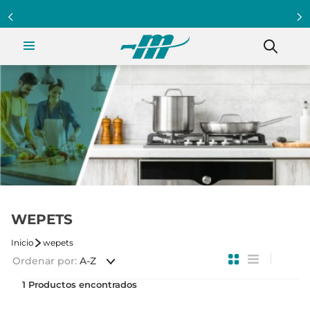
WEPETS
wepets
Ordenar por
A-Z
1