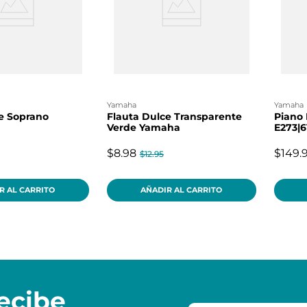
yamaha
yamaha
e Soprano
Flauta Dulce Transparente
Piano 
Verde Yamaha
E273|6
$8.98
$149.
$12.95
R AL CARRITO
AÑADIR AL CARRITO
ecibe