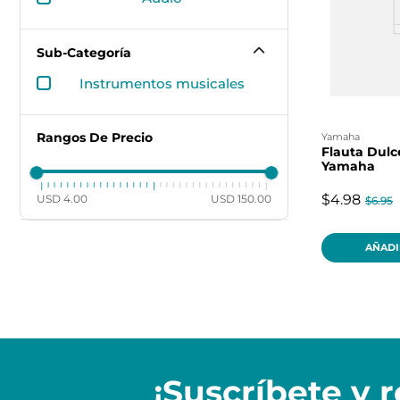
Sub-Categoría
instrumentos musicales
Rangos De Precio
yamaha
Flauta Dulc
Yamaha
$4.98
USD 4.00
USD 150.00
$6.95
AÑADI
¡Suscríbete y
r