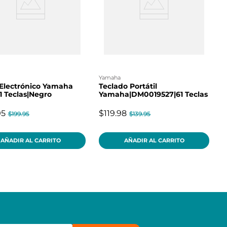
yamaha
Electrónico Yamaha
Teclado Portátil
1 Teclas|Negro
Yamaha|DM0019527|61 Teclas
95
$119.98
$199.95
$139.95
AÑADIR AL CARRITO
AÑADIR AL CARRITO