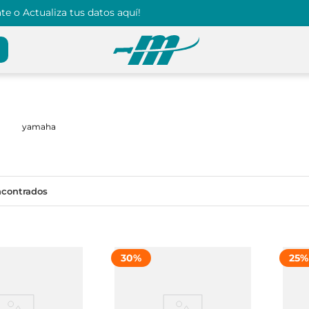
e o Actualiza tus datos aquí!
yamaha
30
%
25
%