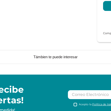
Támbien te puede interesar
ecibe
ertas!
Acepto la
Política de tr
 medida!