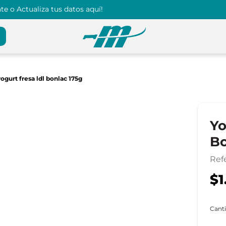
e o Actualiza tus datos aquí!
yogurt fresa ldl bonlac 175g
Yo
Bo
Ref
$1