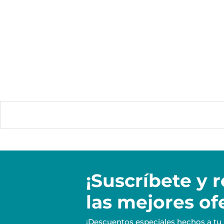
¡Suscríbete y
r
las mejores of
¡Descuentos especiales hechos a tu