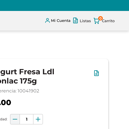
0
Mi Cuenta
Listas
gurt Fresa Ldl
nlac 175g
erencia
:
10041902
.00